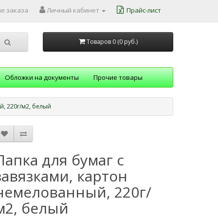
е заказа
Личный кабинет
Прайс-лист
Товаров 0 (0
руб.
)
Обложки на документы
Прочие товары
й, 220г/м2, белый
Папка для бумаг с
завязками, картон
немелованный, 220г/
м2, белый