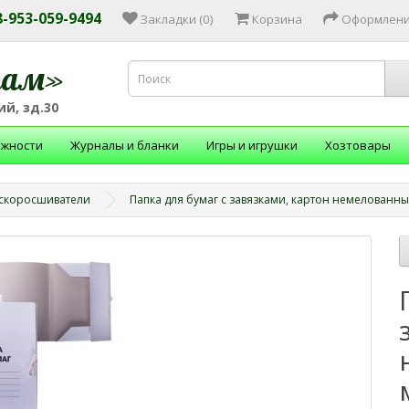
 8-953-059-9494
Закладки (0)
Корзина
Оформлени
зам»
й, зд.30
ежности
Журналы и бланки
Игры и игрушки
Хозтовары
 скоросшиватели
Папка для бумаг с завязками, картон немелованны