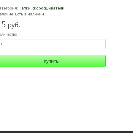
атегория:
Папки, скоросшиватели
аличие: Есть в наличии
15
руб.
оличество
Купить