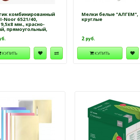
елки белые "АЛГЕМ",
Авторучка LITE 51
руглые
шариковая 0,7 мм. с
2
19
руб.
руб.
КУПИТЬ
КУПИТЬ