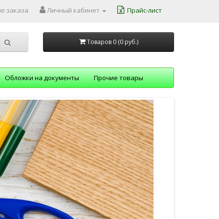
е заказа
Личный кабинет
Прайс-лист
Товаров 0 (0
руб.
)
Обложки на документы
Прочие товары