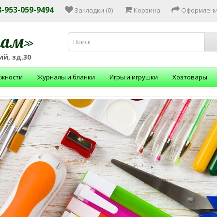
 8-953-059-9494
Закладки (0)
Корзина
Оформлени
зам»
й, зд.30
ежности
Журналы и бланки
Игры и игрушки
Хозтовары