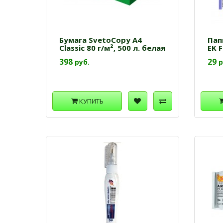
Бумага SvetoCopy A4
Пап
Classic 80 г/м², 500 л. белая
EK F
398
29
руб.
р
КУПИТЬ