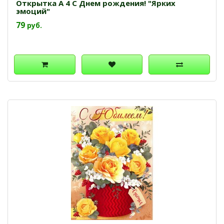
Открытка А 4 С Днем рождения! "Ярких
эмоций"
79
руб.