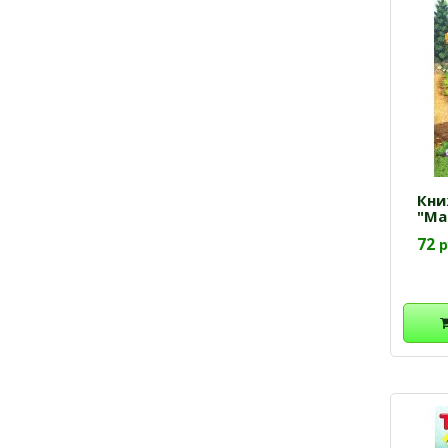
Кни
"Ма
72
р