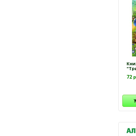
Кни
"Тр
72
р