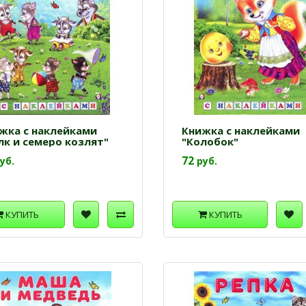
жка с наклейками
Книжка с наклейками
лк и семеро козлят"
"Колобок"
72
уб.
руб.
КУПИТЬ
КУПИТЬ