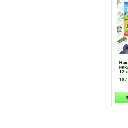
Нак
нак
12 
187