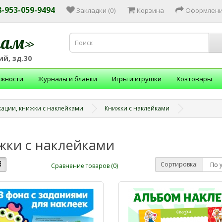
 8-953-059-9494
Закладки (0)
Корзина
Оформлени
зам»
й, зд.30
ежности
Журналы и бланки
Игры и игрушки
Хозтовары
кации, книжки с наклейками
Книжки с наклейками
жки с наклейками
Сортировка:
Сравнение товаров (0)