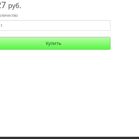
27
руб.
оличество
Купить