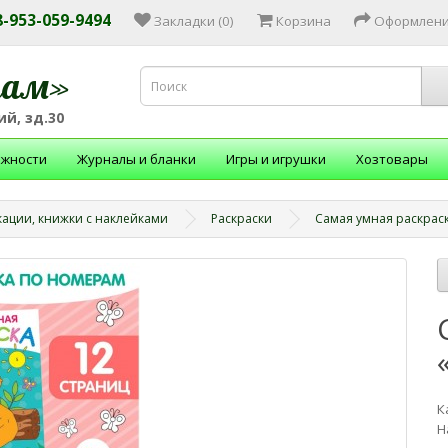
 8-953-059-9494
Закладки (0)
Корзина
Оформлени
зам»
й, зд.30
ежности
Журналы и бланки
Игры и игрушки
Хозтовары
кации, книжки с наклейками
Раскраски
Самая умная раскрас
К
Н