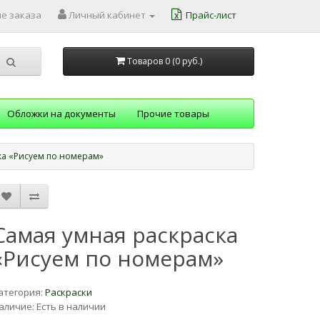
е заказа
Личный кабинет
Прайс-лист
Товаров 0 (0
руб.
)
Обложки на документы
Прочие товары
ка «Рисуем по номерам»
Самая умная раскраска
«Рисуем по номерам»
атегория:
Раскраски
аличие: Есть в наличии