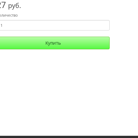
27
руб.
оличество
Купить