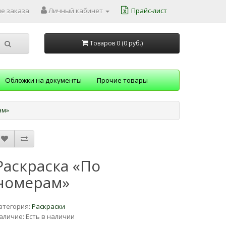
е заказа
Личный кабинет
Прайс-лист
Товаров 0 (0
руб.
)
Обложки на документы
Прочие товары
ам»
Раскраска «По
номерам»
атегория:
Раскраски
аличие: Есть в наличии