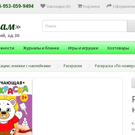
 8-953-059-9494
Закладки (0)
Корзина
Оформлени
зам»
й, зд.30
ежности
Журналы и бланки
Игры и игрушки
Хозтовары
кации, книжки с наклейками
Раскраски
Раскраска «По номер
К
Н